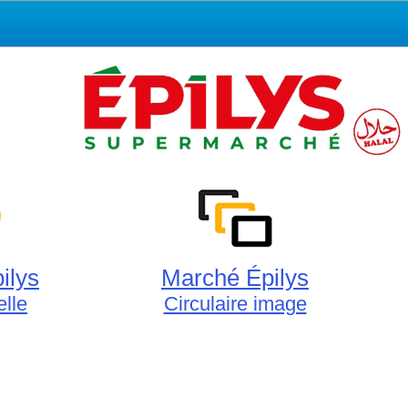
ilys
Marché Épilys
elle
Circulaire image