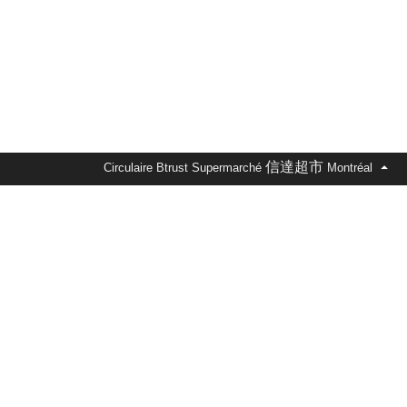
信達超市
Circulaire Btrust Supermarché
Montréal
t, une entreprise canadienne fondée en 2008 offrant une
s, produits de base, spécialités ethniques et ingrédients
complète. La circulaire Btrust Supermarché est disponible