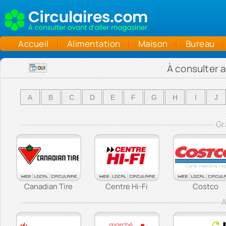
Accueil
Alimentation
Maison
Bureau
À consulter a
A
B
C
D
E
F
G
H
I
J
Gr
Canadian Tire
Centre Hi-Fi
Costco
A