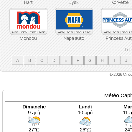
Hart
Jysk
Korvette
Mondou
Napa auto
Princess Au
Tro
A
B
C
D
E
F
G
H
I
J
© 2026 Circ