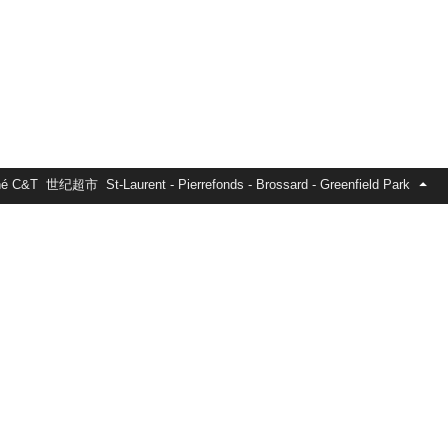
ché C&T 世纪超市 St-Laurent - Pierrefonds - Brossard - Greenfield Park
d, réputée pour sa vaste sélection de produits importés
 sa poissonnerie de produits vivants et ses comptoirs de
ant des ingrédients authentiques de Chine, du Japon, de
'avance, en version interactive et image.