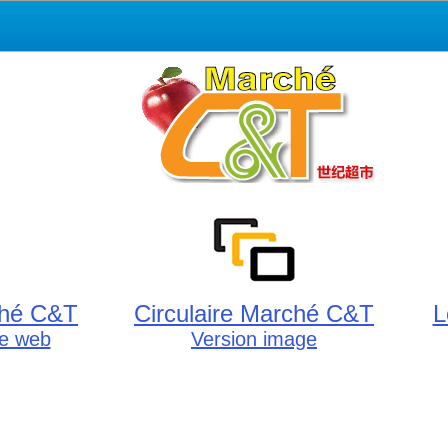
ché C&T
Circulaire Marché C&T
L
lle web
Version image