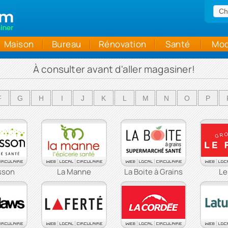
Maison
Bureau
Rénovation
Santé
Mo
À consulter avant d'aller magasiner!
F
G
H
I
J
K
L
M
N
O
P
sson
La Manne
La Boite à Grains
Le