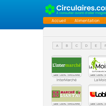
Accueil
Alimentation
A
B
C
D
E
InterMarché
La Moi